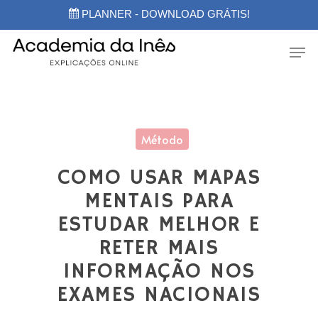
Skip
PLANNER - DOWNLOAD GRÁTIS!
to
main
Men
content
Método
COMO USAR MAPAS
MENTAIS PARA
ESTUDAR MELHOR E
RETER MAIS
INFORMAÇÃO NOS
EXAMES NACIONAIS