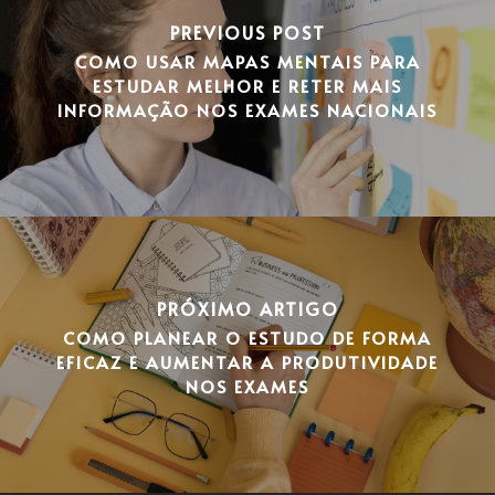
PREVIOUS POST
COMO USAR MAPAS MENTAIS PARA
ESTUDAR MELHOR E RETER MAIS
INFORMAÇÃO NOS EXAMES NACIONAIS
PRÓXIMO ARTIGO
COMO PLANEAR O ESTUDO DE FORMA
EFICAZ E AUMENTAR A PRODUTIVIDADE
NOS EXAMES