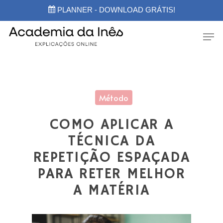
Skip
PLANNER - DOWNLOAD GRÁTIS!
to
main
Men
content
Método
COMO APLICAR A
TÉCNICA DA
REPETIÇÃO ESPAÇADA
PARA RETER MELHOR
A MATÉRIA